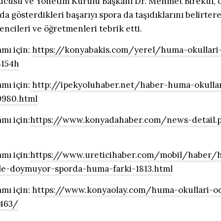
ucusu ve Yönetim Kurulu Başkanı Dr. Mehmet Birekul, o
da gösterdikleri başarıyı spora da taşıdıklarını belirter
ncileri ve öğretmenleri tebrik etti.
mı için:
https://konyabakis.com/yerel/huma-okullari
8154h
mı için:
http://ipekyoluhaber.net/haber-huma-okullar
980.html
mı için:
https://www.konyadahaber.com/news-detail.
mı için:
https://www.ureticihaber.com/mobil/haber/
ule-doymuyor-sporda-huma-farki-1813.html
mı için:
https://www.konyaolay.com/huma-okullari-o
463/