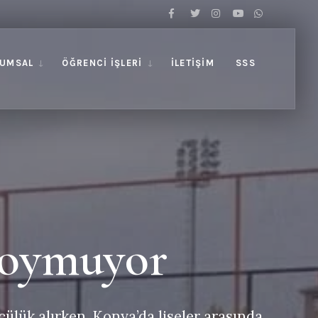
UMSAL
ÖĞRENCI İŞLERI
İLETIŞIM
SSS
Doymuyor
ülük alırken, Konya’da liseler arasında