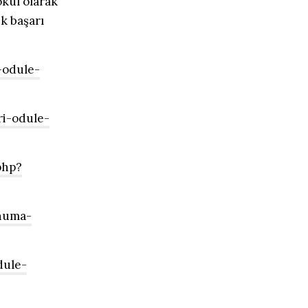
kul olarak
ek başarı
-odule-
i-odule-
php?
huma-
dule-