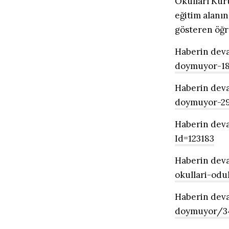
Okulları Kur
eğitim alanın
gösteren öğre
Haberin deva
doymuyor-1
Haberin deva
doymuyor-29
Haberin deva
Id=123183
Haberin deva
okullari-od
Haberin deva
doymuyor/3