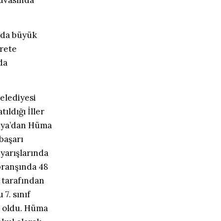
nuvasında
 da büyük
arete
da
elediyesi
ldığı İller
onya’dan Hüma
başarı
yarışlarında
 branşında 48
 tarafından
7. sınıf
u oldu. Hüma