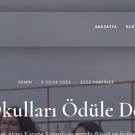
ANASAYFA
KUR
ADMIN
•
6 OCAK 2022
•
2022 HABERLER
ulları Ödüle 
ler Arası Karete Şampiyonasında ikinci ve üçünc