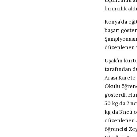
üçüncülük al
birincilik aldı
Konya’da eği
başarı göster
Şampiyonasın
düzenlenen te
Uşak’ın kurt
tarafından d
Arası Karete
Okulu öğrenc
gösterdi. Hü
50 kg da 2’nc
kg da 3’ncü 
düzenlenen A
öğrencisi Ze