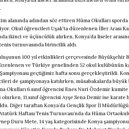
ırken, Konya’da liseler arasında düzenlenen tenis tur
.
tim alanında adından söz ettiren Hüma Okulları sporda
iyor. Okul öğrencileri Uşak’ta düzenlenen İller Arası K
da ikinci ve üçüncülük alırken, Konya’da liseler arasın
nis turnuvasında birincilik aldı.
uluşunun 100 yıl etkinlikleri çerçevesinde Büyükşehir B
üzenlenen ve Türkiye genelinden 52 okul kulübünün katı
 Şampiyonası geçtiğimiz hafta sonu gerçekleştirildi. K
ileri de şampiyonaya katılırken, müsabakalarda büyük 
ma Okulları 6.sınıf öğrencisi Enes Nuri Özdemir kumite 
i olurken, 11.sınıf öğrencisi Ayşe Sena Demir ise karate
oldu. Diğer taraftan Konya’da Gençlik Spor İl Müdürlüğü
tatürk Haftası Tenis Turnuvası’nda da Hüma Ortaokulu 
ynep Duru Mete, 14 yaş kategorisinde Konya şampiyon