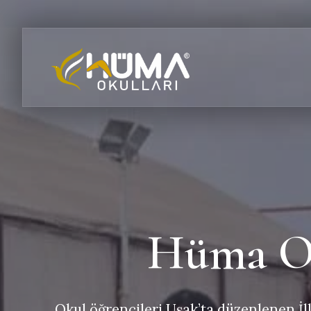
Hüma Ok
Okul öğrencileri Uşak’ta düzenlenen İl