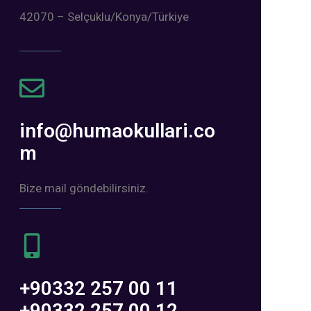
42070 – Selçuklu/Konya/Türkiye
info@humaokullari.co
m
Bize mail göndebilirsiniz.
+90332 257 00 11
+90332 257 00 12