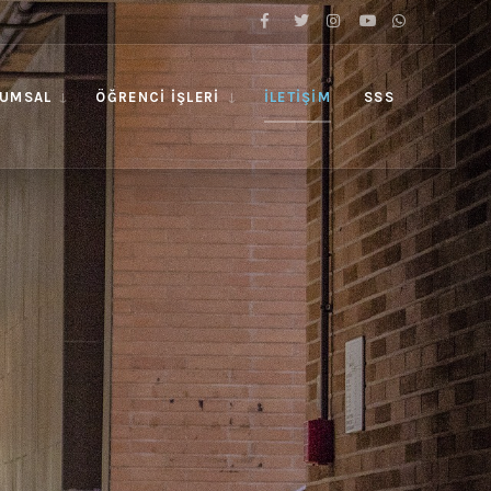
UMSAL
ÖĞRENCI İŞLERI
İLETIŞIM
SSS