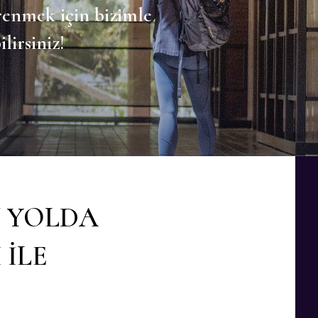
renmek için bizimle
lirsiniz!
N YOLDA
ILE