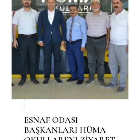
ESNAF ODASI
BAŞKANLARI HÜMA
OKULLARI’NI ZİYARET