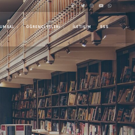
UMSAL
ÖĞRENCI İŞLERI
İLETIŞIM
SSS