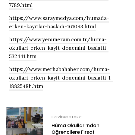
7789.html
https://www.saraymedya.com/humada-
erken-kayitlar-basladi-161093.html
https://www.yenimeram.com.tr/huma-
okullari-erken-kayit-donemini-baslatti-
532441.htm
https://www.merhabahaber.com/huma-
okullari-erken-kayit-donemini-baslatti-1-
1882548h.htm
PREVIOUS STORY:
Hüma Okulları’ndan
←
Öğrencilere Fırsat