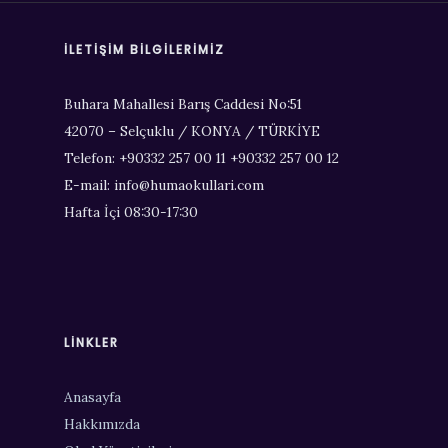
İLETIŞIM BILGILERIMIZ
Buhara Mahallesi Barış Caddesi No:51
42070 – Selçuklu / KONYA / TÜRKİYE
Telefon: +90332 257 00 11 +90332 257 00 12
E-mail: info@humaokullari.com
Hafta İçi 08:30-17:30
LINKLER
Anasayfa
Hakkımızda