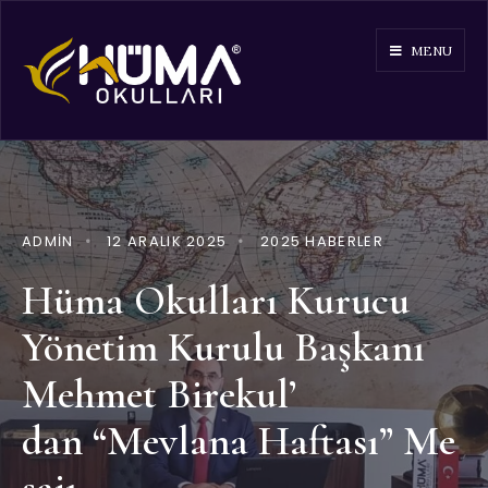
MENU
ADMIN
•
12 ARALIK 2025
•
2025 HABERLER
Hüma Okulları Kurucu
Yönetim Kurulu Başkanı
Mehmet Birekul’
dan “Mevlana Haftası” Me
sajı