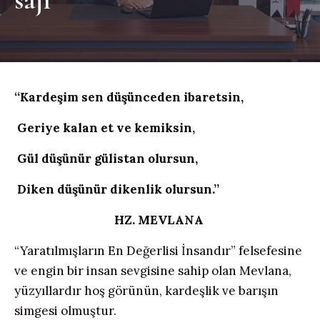
‘
‘
Karde
ş
im sen
d
üşünceden ibaretsin,
Geriye
k
alan et ve kemiksin,
Gül düşünür gülistan olursun,
Diken düşünür dikenlik olursun.
’’
HZ.
MEVLANA
“Yaratılmışların En Değerlisi İnsandır” felsefesine
ve engin bir insan sevgisine sahip olan Mevlana,
yüzyıllardır hoş görünün, kardeşlik ve barışın
simgesi olmuştur.